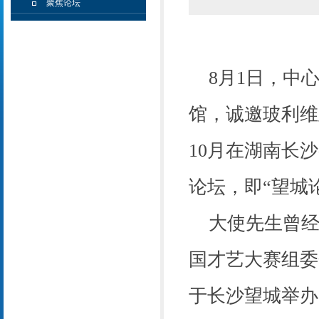
聚焦论坛
8
月
1
日，中
馆，诚邀玻利维
10
月在湖南长沙
论坛，即“望城
大使先生
曾经
国才艺大赛组委
于长沙望城举办